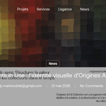
Projets
Services
L’agence
News
News
s in Use : l’identité visuelle d’Origines 
By
marinnoblet@gmail.com
21 mai 2026
No Comments