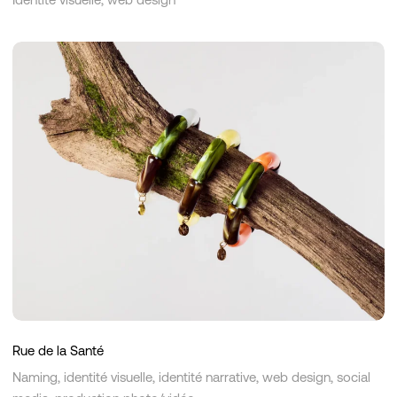
Rue
de
la
Santé
Rue de la Santé
Naming, identité visuelle, identité narrative, web design, social