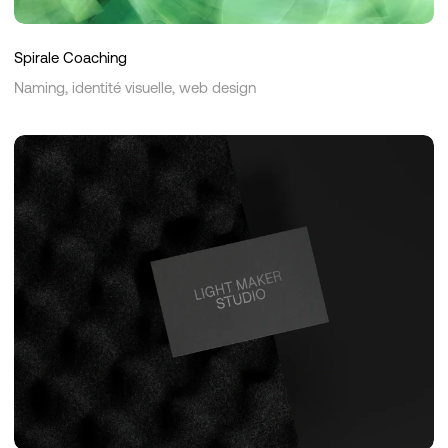
Spirale Coaching
Naming, identité visuelle, web design
Light
Maker
Studio