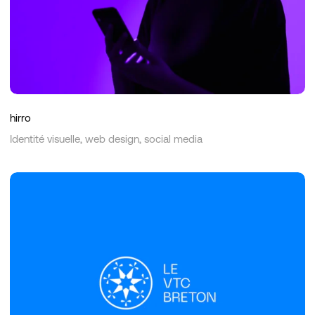
hirro
Identité visuelle, web design, social media
Le
VTC
Breton