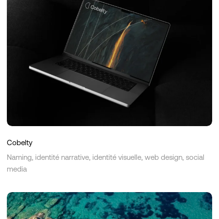
Cobelty
Naming, identité narrative, identité visuelle, web design, social
media
Villa
Mikri
Vigla