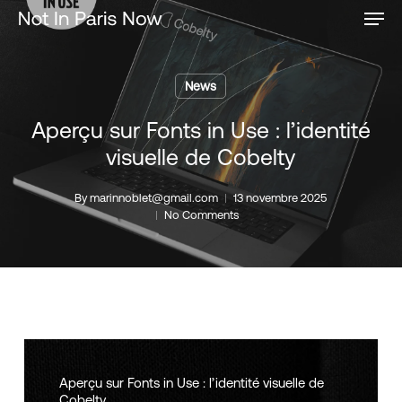
Men
Skip
to
main
content
News
Aperçu sur Fonts in Use : l’identité
visuelle de Cobelty
By
marinnoblet@gmail.com
13 novembre 2025
No Comments
Aperçu sur Fonts in Use : l’identité visuelle de
Cobelty