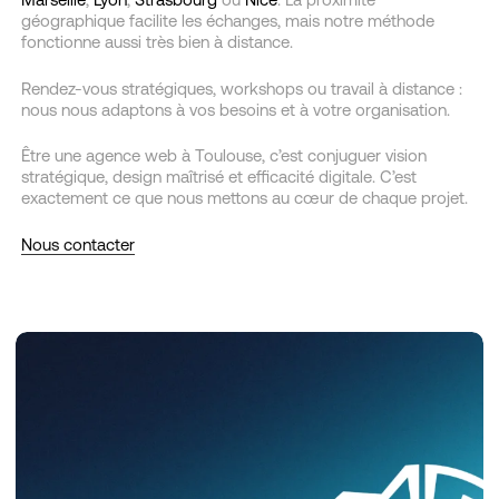
géographique facilite les échanges, mais notre méthode
fonctionne aussi très bien à distance.
Rendez-vous stratégiques, workshops ou travail à distance :
nous nous adaptons à vos besoins et à votre organisation.
Être une agence web à Toulouse, c’est conjuguer vision
stratégique, design maîtrisé et efficacité digitale. C’est
exactement ce que nous mettons au cœur de chaque projet.
Nous contacter
Mesurism
Groupe