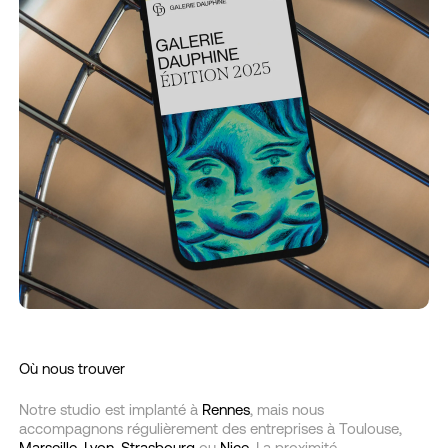
Où nous trouver
Notre studio est implanté à
Rennes
, mais nous
accompagnons régulièrement des entreprises à Toulouse,
Marseille
,
Lyon
,
Strasbourg
ou
Nice
. La proximité