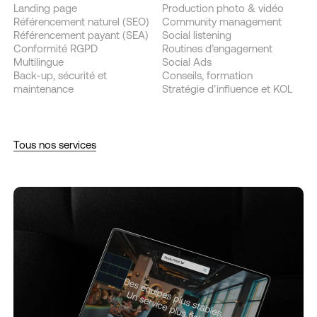
Landing page
Production photo & vidéo
Référencement naturel (SEO)
Community management
Référencement payant (SEA)
Social listening
Conformité RGPD
Routines d’engagement
Multilingue
Social Ads
Back-up, sécurité et
Conseils, formation
maintenance
Stratégie d’influence et KOL
Tous nos services