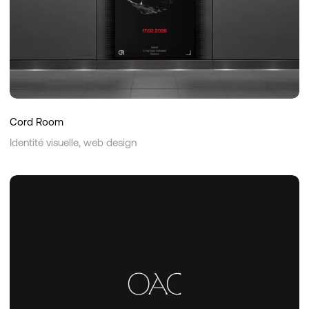
Cord Room
Identité visuelle, web design
Origines
Art
&
Collection