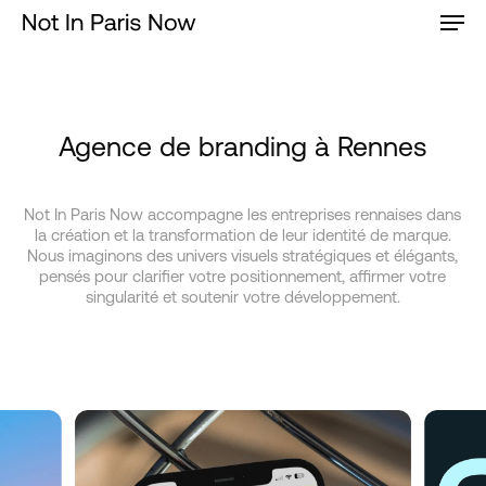
Men
Skip
to
main
content
Agence de branding à Rennes
Not In Paris Now accompagne les entreprises rennaises dans
la création et la transformation de leur identité de marque.
Nous imaginons des univers visuels stratégiques et élégants,
pensés pour clarifier votre positionnement, affirmer votre
singularité et soutenir votre développement.