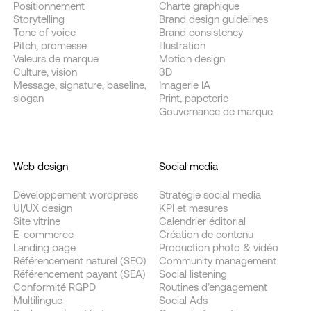
Positionnement
Charte graphique
Storytelling
Brand design guidelines
Tone of voice
Brand consistency
Pitch, promesse
Illustration
Valeurs de marque
Motion design
Culture, vision
3D
Message, signature, baseline,
Imagerie IA
slogan
Print, papeterie
Gouvernance de marque
Web design
Social media
Développement wordpress
Stratégie social media
UI/UX design
KPI et mesures
Site vitrine
Calendrier éditorial
E-commerce
Création de contenu
Landing page
Production photo & vidéo
Référencement naturel (SEO)
Community management
Référencement payant (SEA)
Social listening
Conformité RGPD
Routines d’engagement
Multilingue
Social Ads