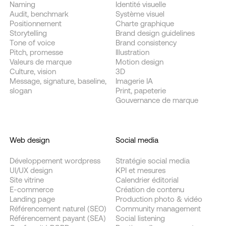
Naming
Identité visuelle
Audit, benchmark
Système visuel
Positionnement
Charte graphique
Storytelling
Brand design guidelines
Tone of voice
Brand consistency
Pitch, promesse
Illustration
Valeurs de marque
Motion design
Culture, vision
3D
Message, signature, baseline,
Imagerie IA
slogan
Print, papeterie
Gouvernance de marque
Web design
Social media
Développement wordpress
Stratégie social media
UI/UX design
KPI et mesures
Site vitrine
Calendrier éditorial
E-commerce
Création de contenu
Landing page
Production photo & vidéo
Référencement naturel (SEO)
Community management
Référencement payant (SEA)
Social listening