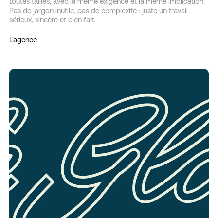
toutes tailles, avec la même exigence et la même implication.
Pas de jargon inutile, pas de complexité : juste un travail
sérieux, sincère et bien fait.
L'agence