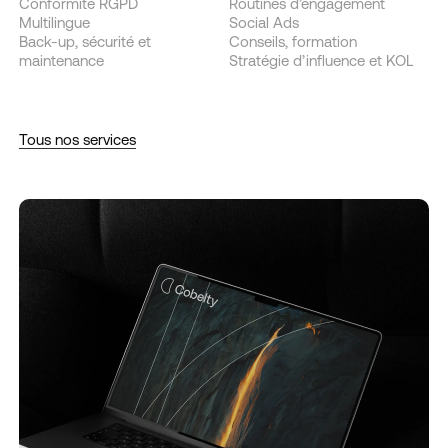
Conformité RGPD
Routines d’engagement
Multilingue
Social Ads
Back-up, sécurité et
Conseils, formation
maintenance
Stratégie d’influence et KOL
Tous nos services