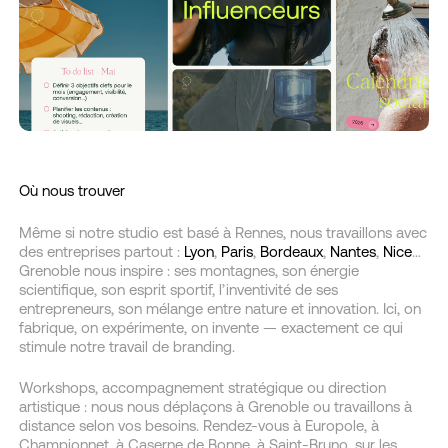
Où nous trouver
Même si notre studio est basé à Rennes, nous travaillons avec
des entreprises partout :
Lyon
,
Paris
,
Bordeaux
,
Nantes
,
Nice
…
Grenoble nous inspire : ses montagnes, son énergie
scientifique, son esprit sportif, l’inventivité de ses
entrepreneurs, son mélange entre nature et innovation. Ici, on
fabrique, on expérimente, on invente — exactement ce qui
stimule notre travail de branding.
Workshops, accompagnement stratégique ou direction
artistique : nous nous déplaçons à Grenoble ou travaillons à
distance selon vos besoins. Rendez-vous à Europole, à
Championnet, à Caserne de Bonne, à Saint-Bruno, sur les