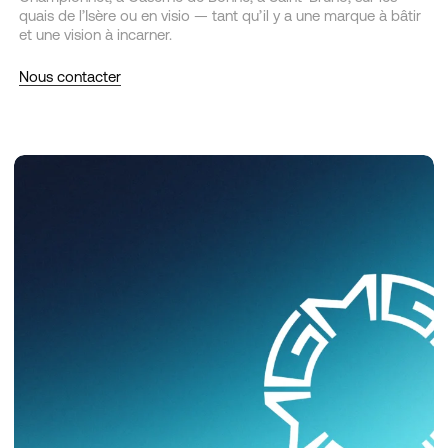
quais de l’Isère ou en visio — tant qu’il y a une marque à bâtir
et une vision à incarner.
Nous contacter
Mesurism
Groupe